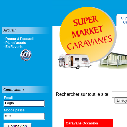
Accueil
• Retour à l'accueil
• Plan d'accès
• En Favoris
Connexion :
Rechercher sur tout le site :
Email
Mot de passe
Caravane Occasion