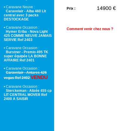
• Caravane Neuve :
14900 €
Prix :
Caravelair - Alba 460 Lit
central avec 3 packs
DESTOCKAGE
• Caravane Occasion :
Comment venir chez nous ?
Hymer Eriba - Nova Light
425 COMME NEUVE JAMAIS
SERVIE Ref 2403
• Caravane Occasion :
Burstner - Premio 495 TK
super équipée LA BONNE
AFFAIRE Ref 2401
• Caravane Occasion :
Caravelair - Antares 426
VENDU
vegas Ref 2402
• Caravane Occasion :
Sterckeman - Alizée 455 cp
LIT CENTRAL MOVER Ref
2400 A SAISIR