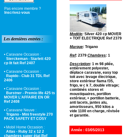
Pas encore membre ?
Inscrivez-vous
Modèle
:
Silver 420 cp MOVER
+ TOIT ELECTRIQUE Ref 2379
Les dernières entrées :
Marque
:
Trigano
• Caravane Occasion :
Ref
:
2379
Chambres
:
1
Sterckeman - Starlett 420
cp lit fait Ref 2407
Description
:
1 m 98 pliée,
entièrement polyester,
• Caravane Occasion :
déplace caravane, easy top
Rapido - Club 31 TDL Ref
toit avec levage électrique,
2406
store extérieur fiama f35,
frigo, w c k 7, double vitrage;
• Caravane Occasion :
combinés stores et
Burstner - Premio life 425 ts
moustiquaires, portillon
MOVER L'AFFAIRE EN OR
extérieur, + portillon batterie,
Ref 2408
anti lacets, jantes alu,
amortisseurs, 950 kilos a
• Caravane Neuve :
vide 1100 en charge, révisée
Trigano - Mini freestyle 270
et garantie.
PACK SAFETY ET COSY
• Mobil Home Occasion :
Année : 03/05/2013
Atlas - Ruby 32 x 12 2
chambres super état Ref