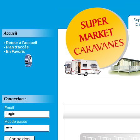
Accueil
• Retour à l'accueil
• Plan d'accès
• En Favoris
Connexion :
Email
Mot de passe