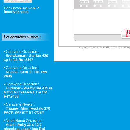
Pas encore membre ?
Inscrivez-vous
Les dernières entrées :
|
Super Market Caravanes
Mobil Hom
• Caravane Occasion :
Sterckeman - Starlett 420
cp lit fait Ref 2407
• Caravane Occasion :
Rapido - Club 31 TDL Ref
2406
• Caravane Occasion :
Burstner - Premio life 425 ts
MOVER L'AFFAIRE EN OR
Ref 2408
• Caravane Neuve :
Trigano - Mini freestyle 270
PACK SAFETY ET COSY
• Mobil Home Occasion :
Atlas - Ruby 32 x 12 2
chambres super état Ref