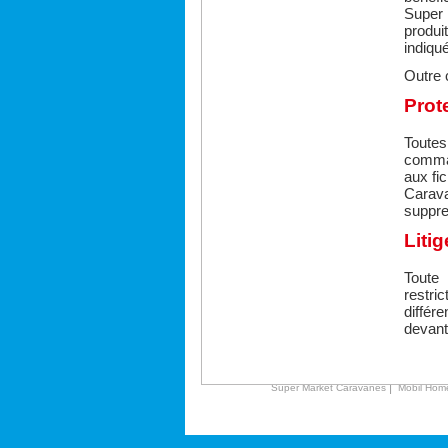
Super
produi
indiqu
Outre 
Prot
Toutes
comman
aux fi
Carava
suppr
Liti
Toute
restri
différ
devant
|
Super Market Caravanes
Mobil Hom