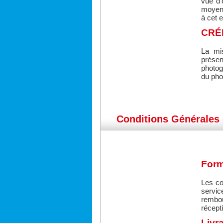
vue d'
moyen
à cet e
CRÉ
La mi
présen
photog
du pho
Conditions Générales 
Form
Les co
servic
rembo
récept
Livr