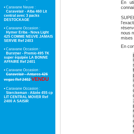
En uti
connai
• Caravane Neuve :
Caravelair - Alba 460 Lit
central avec 3 packs
SUPER
DESTOCKAGE
l'exac
réserv
• Caravane Occasion :
Hymer Eriba - Nova Light
nous n
425 COMME NEUVE JAMAIS
mises à
SERVIE Ref 2403
En co
• Caravane Occasion :
Burstner - Premio 495 TK
super équipée LA BONNE
AFFAIRE Ref 2401
• Caravane Occasion :
Caravelair - Antares 426
VENDU
vegas Ref 2402
• Caravane Occasion :
Sterckeman - Alizée 455 cp
LIT CENTRAL MOVER Ref
;
2400 A SAISIR