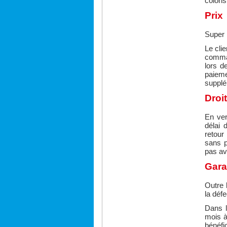
colori
Prix
Super 
Le cli
comma
lors d
paieme
supplé
Droit
En ver
délai 
retour
sans p
pas avo
Gara
Outre 
la déf
Dans l
mois à
bénéfi