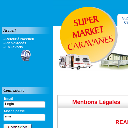
Accueil
• Retour à l'accueil
• Plan d'accès
• En Favoris
Connexion :
Email
Mentions Légales
Mot de passe
REA