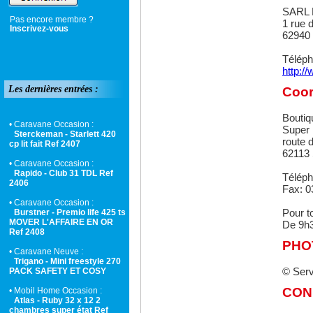
SARL 
Pas encore membre ?
1 rue 
Inscrivez-vous
62940 
Téléph
http:/
Les dernières entrées :
Coor
Boutiq
• Caravane Occasion :
Super
Sterckeman - Starlett 420
route d
cp lit fait Ref 2407
62113 
• Caravane Occasion :
Rapido - Club 31 TDL Ref
Téléph
2406
Fax: 0
• Caravane Occasion :
Pour t
Burstner - Premio life 425 ts
MOVER L'AFFAIRE EN OR
De 9h3
Ref 2408
PHO
• Caravane Neuve :
Trigano - Mini freestyle 270
© Ser
PACK SAFETY ET COSY
COND
• Mobil Home Occasion :
Atlas - Ruby 32 x 12 2
chambres super état Ref