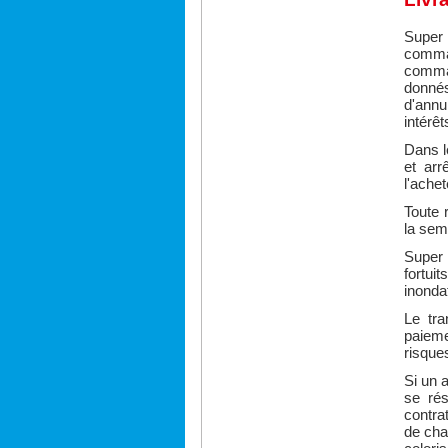
Super
comma
comma
donnés 
d'annu
intérêt
Dans l
et arr
l'achet
Toute 
la sem
Super 
fortui
inonda
Le tra
paieme
risque
Si un 
se rés
contra
de cha