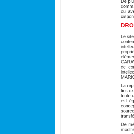
De pl
dommag
ou ave
dispon
DRO
Le site
conten
intelle
propri
éléme
CARAVA
de con
intell
MARK
La rep
fins e
toute 
est ég
concep
source
transfé
De mêm
modifi