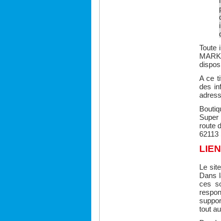
Toute 
MARKE
dispos
A ce t
des in
adress
Boutiq
Super
route d
62113 
LIEN
Le sit
Dans 
ces s
respon
suppor
tout a