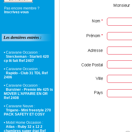
Pas encore membre ?
Inscrivez-vous
Les dernières entrées :
• Caravane Occasion :
Sterckeman - Starlett 420
cp lit fait Ref 2407
• Caravane Occasion :
Rapido - Club 31 TDL Ref
2406
• Caravane Occasion :
Burstner - Premio life 425 ts
MOVER L'AFFAIRE EN OR
Ref 2408
• Caravane Neuve :
Trigano - Mini freestyle 270
PACK SAFETY ET COSY
• Mobil Home Occasion :
Atlas - Ruby 32 x 12 2
chambres super état Ref