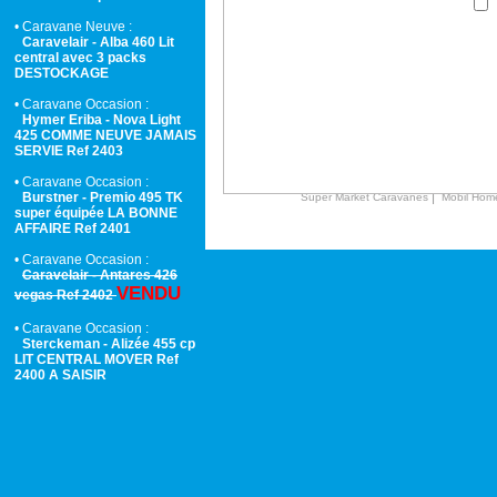
• Caravane Neuve :
Caravelair - Alba 460 Lit
central avec 3 packs
DESTOCKAGE
• Caravane Occasion :
Hymer Eriba - Nova Light
425 COMME NEUVE JAMAIS
SERVIE Ref 2403
• Caravane Occasion :
|
Burstner - Premio 495 TK
Super Market Caravanes
Mobil Hom
super équipée LA BONNE
AFFAIRE Ref 2401
• Caravane Occasion :
Caravelair - Antares 426
VENDU
vegas Ref 2402
• Caravane Occasion :
Sterckeman - Alizée 455 cp
LIT CENTRAL MOVER Ref
2400 A SAISIR