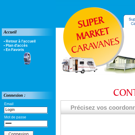
Accueil
• Retour à l'accueil
• Plan d'accès
• En Favoris
Connexion :
Email
Précisez vos coordon
Mot de passe