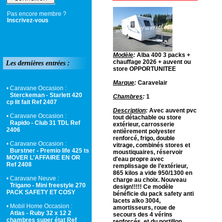
Pas encore membre ?
Inscrivez-vous
Modèle
:
Alba 400 3 packs +
chauffage 2026 + auvent ou
Les dernières entrées :
store OPPORTUNITEE
Marque
:
Caravelair
• Caravane Occasion :
Sterckeman - Starlett 420
Chambres
:
1
cp lit fait Ref 2407
Description
:
Avec auvent pvc
• Caravane Occasion :
tout détachable ou store
Rapido - Club 31 TDL Ref
extérieur, carrosserie
2406
entièrement polyester
renforcé, frigo, double
• Caravane Occasion :
vitrage, combinés stores et
Burstner - Premio life 425 ts
moustiquaires, réservoir
MOVER L'AFFAIRE EN OR
d'eau propre avec
Ref 2408
remplissage de l’extérieur,
865 kilos a vide 950/1300 en
• Caravane Neuve :
charge au choix. Nouveau
Trigano - Mini freestyle 270
design!!!!! Ce modèle
PACK SAFETY ET COSY
bénéficie du pack safety anti
lacets alko 3004,
• Mobil Home Occasion :
amortisseurs, roue de
Atlas - Ruby 32 x 12 2
secours des 4 vérins
chambres super état Ref
renforcés, et du portillon