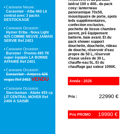
latéral 100 x 400.. du pack
• Caravane Neuve :
cosy: lanterneau
Caravelair - Alba 460 Lit
panoramique 70x50,
central avec 3 packs
moustiquaire de porte, spots
DESTOCKAGE
leds supplémentaires,
confection exclusive,
• Caravane Occasion :
pochette de tissus chambre
Hymer Eriba - Nova Light
parent, pré équipement
425 COMME NEUVE JAMAIS
batterie, baie avant. Et du
SERVIE Ref 2403
pack shower support
douchette, douchette, rideau
• Caravane Occasion :
de douche, réservoir d'eau
Burstner - Premio 495 TK
propre de 50 L, réservoir
super équipée LA BONNE
d'eaux usées de 30 L,
AFFAIRE Ref 2401
chauffe-eau 5L. Et du
chauffage gaz valeur 1090€.
• Caravane Occasion :
Caravelair - Antares 426
VENDU
vegas Ref 2402
Année : 2026
• Caravane Occasion :
Sterckeman - Alizée 455 cp
22990 €
Prix :
LIT CENTRAL MOVER Ref
2400 A SAISIR
19990 €
Prix PROMO