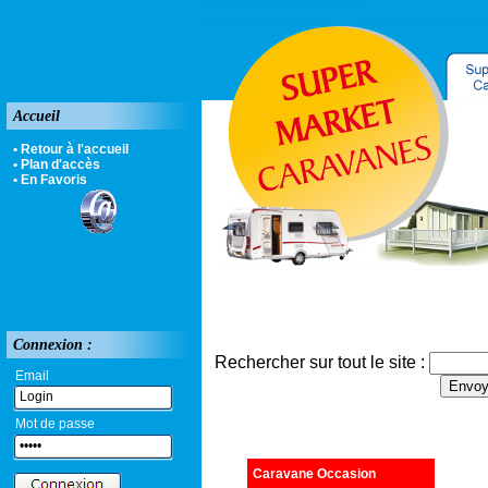
Accueil
• Retour à l'accueil
• Plan d'accès
• En Favoris
Connexion :
Rechercher sur tout le site :
Email
Mot de passe
Caravane Occasion