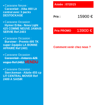
Année : 07/2015
• Caravane Neuve :
Caravelair - Alba 460 Lit
central avec 3 packs
DESTOCKAGE
15900 €
Prix :
• Caravane Occasion :
Hymer Eriba - Nova Light
425 COMME NEUVE JAMAIS
13900 €
Prix PROMO
SERVIE Ref 2403
• Caravane Occasion :
Burstner - Premio 495 TK
super équipée LA BONNE
Comment venir chez nous ?
AFFAIRE Ref 2401
• Caravane Occasion :
Caravelair - Antares 426
VENDU
vegas Ref 2402
• Caravane Occasion :
Sterckeman - Alizée 455 cp
LIT CENTRAL MOVER Ref
2400 A SAISIR