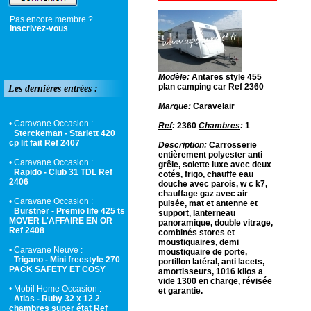
Pas encore membre ?
Inscrivez-vous
Modèle
:
Antares style 455
plan camping car Ref 2360
Les dernières entrées :
Marque
:
Caravelair
• Caravane Occasion :
Ref
:
2360
Chambres
:
1
Sterckeman - Starlett 420
cp lit fait Ref 2407
Description
:
Carrosserie
entièrement polyester anti
• Caravane Occasion :
grêle, solette luxe avec deux
Rapido - Club 31 TDL Ref
cotés, frigo, chauffe eau
2406
douche avec parois, w c k7,
chauffage gaz avec air
• Caravane Occasion :
pulsée, mat et antenne et
Burstner - Premio life 425 ts
support, lanterneau
MOVER L'AFFAIRE EN OR
panoramique, double vitrage,
Ref 2408
combinés stores et
moustiquaires, demi
• Caravane Neuve :
moustiquaire de porte,
Trigano - Mini freestyle 270
portillon latéral, anti lacets,
PACK SAFETY ET COSY
amortisseurs, 1016 kilos a
vide 1300 en charge, révisée
• Mobil Home Occasion :
et garantie.
Atlas - Ruby 32 x 12 2
chambres super état Ref