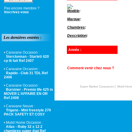
Pas encore membre ?
Modèle
:
Inscrivez-vous
Marque
:
Chambres
:
Description
:
Les dernières entrées :
Année :
• Caravane Occasion :
Sterckeman - Starlett 420
cp lit fait Ref 2407
Comment venir chez nous ?
• Caravane Occasion :
Rapido - Club 31 TDL Ref
2406
• Caravane Occasion :
|
Super Market Caravanes
Mobil Hom
Burstner - Premio life 425 ts
MOVER L'AFFAIRE EN OR
Ref 2408
• Caravane Neuve :
Trigano - Mini freestyle 270
PACK SAFETY ET COSY
• Mobil Home Occasion :
Atlas - Ruby 32 x 12 2
chambres super état Ref